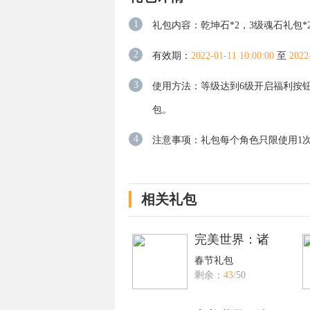
1
礼包内容：乾坤石*2，3级魂石礼包*
2
有效期：
2022-01-11 10:00:00
至
2022
3
使用方法：等级达到6级开启福利按钮
包。
4
注意事项：礼包每个角色只限使用1次
相关礼包
完美世界：诸
春节礼包
剩余：
43
/50