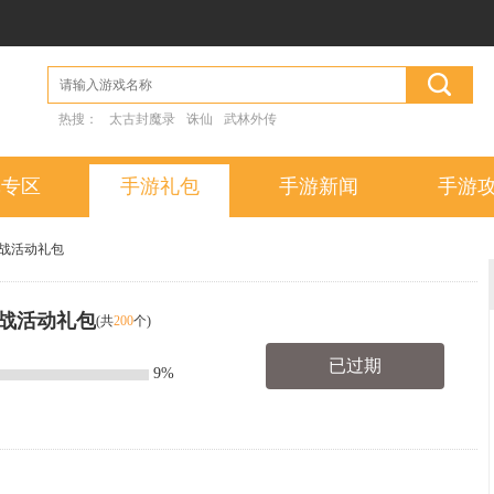
热搜：
太古封魔录
诛仙
武林外传
戏专区
手游礼包
手游新闻
手游
战活动礼包
战活动礼包
(共
200
个)
已过期
9%