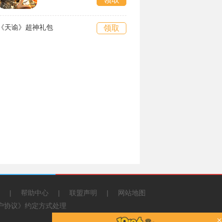
《天谕》超神礼包
领取
|
帮助中心
|
联盟声明
|
网站地图
《用户协议》约定方式处理
×