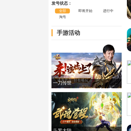
发号状态：
全部
即将开始
进行中
淘号
手游活动
一刀传世
斗罗大陆