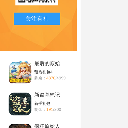
关注有礼
最后的原始
预热礼包4
剩余：
4876
/4999
新盗墓笔记
新手礼包
剩余：
191
/200
疯狂原始人