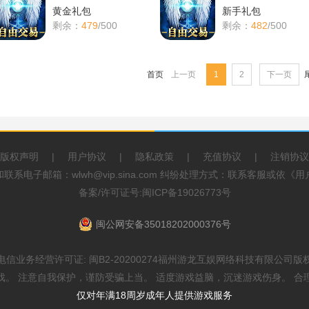
黄金礼包
新手礼包
剩余：
479
/500
剩余：
482
/500
首页
上一页
1
2
下一页
版权声明
|
用户协议
|
隐私政策
|
充值协议
|
注销协议
系电子邮箱：wlwh@vip.sina.com 纠纷处理方式：联系客服或依
备案/许可证号:闽ICP备19026773号
闽公网安备35018202000376号
电信业务经营许可证: 闽B2-20200274福州游龙互娱网络科技有限公司版
戏。 注意自我保护，谨防受骗上当。 适度游戏益脑，沉迷游戏伤身。 合
仅对年满18周岁成年人提供游戏服务