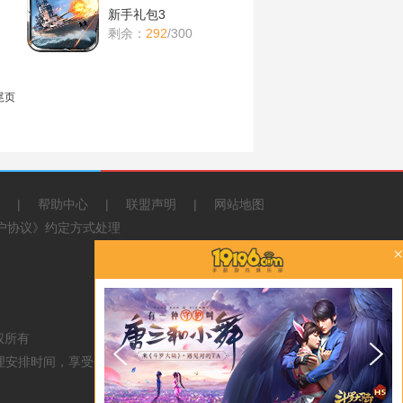
新手礼包3
剩余：
292
/300
尾页
|
帮助中心
|
联盟声明
|
网站地图
《用户协议》约定方式处理
×
《
展
权所有
开
理安排时间，享受健康生活。
查
看