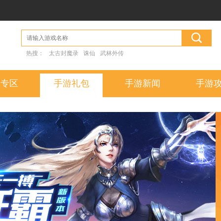
热搜：
太古封魔录
诛仙
武林外传
戏专区
手游礼包
手游新闻
手游