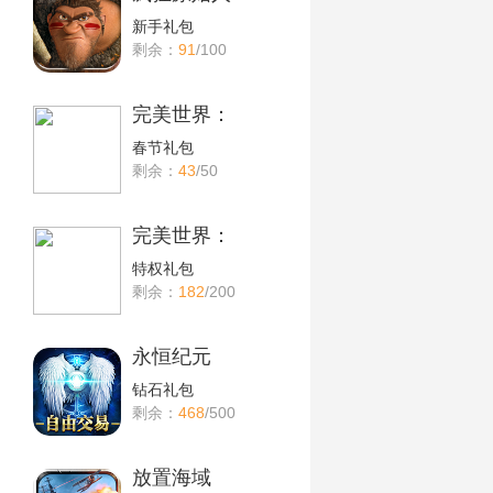
新手礼包
剩余：
91
/100
完美世界：
春节礼包
剩余：
43
/50
完美世界：
特权礼包
剩余：
182
/200
永恒纪元
钻石礼包
剩余：
468
/500
放置海域